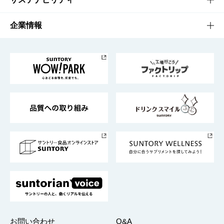
栄養成分一覧
工場見学
サントリーホール
サステナビリティTOP
企業情報
お料理・お酒レシピ
サントリー美術館
トップメッセージ
企業情報TOP
地域情報
サントリーサンバーズ大阪
サントリーが考えるサステナビリティ経営
企業概要
東京サントリーサンゴリアス
ESG情報ポータル
グループ企業一覧
サントリースポーツ
サステナビリティストーリーズ
事業所一覧
採用情報
お問い合わせ
Q&A