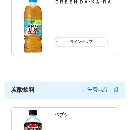
ＧＲＥＥＮ ＤＡ･ＫＡ･ＲＡ
ラインナップ
炭酸飲料
栄養成分一覧
ペプシ