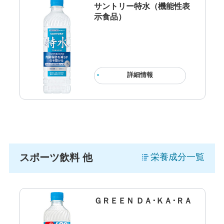
サントリー特水（機能性表
示食品）
詳細情報
スポーツ飲料 他
栄養成分一覧
ＧＲＥＥＮ ＤＡ･ＫＡ･ＲＡ