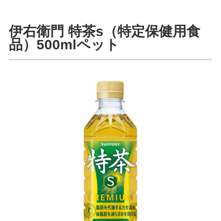
伊右衛門 特茶s（特定保健用食
品）500mlペット