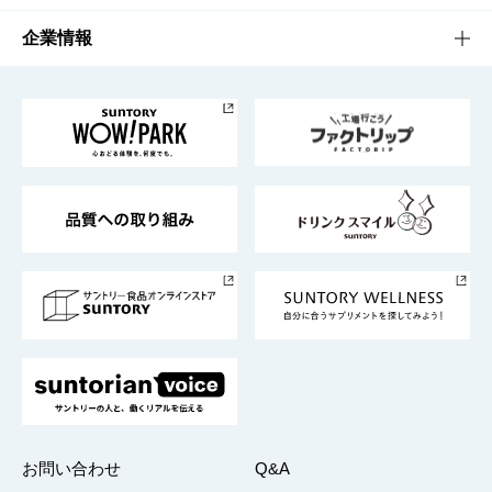
栄養成分一覧
工場見学
サントリーホール
サステナビリティTOP
企業情報
お料理・お酒レシピ
サントリー美術館
トップメッセージ
企業情報TOP
地域情報
サントリーサンバーズ大阪
サントリーが考えるサステナビリティ経営
企業概要
東京サントリーサンゴリアス
ESG情報ポータル
グループ企業一覧
サントリースポーツ
サステナビリティストーリーズ
事業所一覧
採用情報
お問い合わせ
Q&A