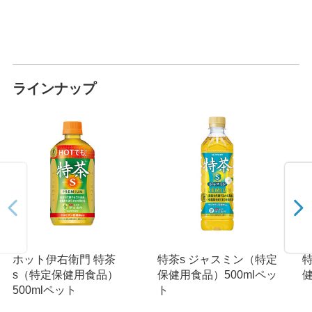
ラインナップ
ホット伊右衛門 特茶
特茶s ジャスミン（特定
特
s（特定保健用食品）
保健用食品）500mlペッ
健
500mlペット
ト