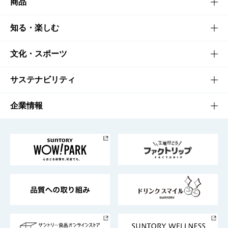
商品
商品TOP
知る・楽しむ
商品一覧
知る・楽しむTOP
文化・スポーツ
商品発売情報
キャンペーン
文化・スポーツTOP
サステナビリティ
栄養成分一覧
工場見学
サントリーホール
サステナビリティTOP
企業情報
お料理・お酒レシピ
サントリー美術館
トップメッセージ
企業情報TOP
地域情報
サントリーサンバーズ大阪
サントリーが考えるサステナビリティ経営
企業概要
東京サントリーサンゴリアス
ESG情報ポータル
グループ企業一覧
サントリースポーツ
サステナビリティストーリーズ
事業所一覧