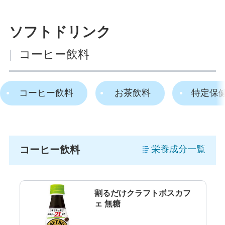
ソフトドリンク
|
コーヒー飲料
コーヒー飲料
お茶飲料
特定保
コーヒー飲料
栄養成分一覧
割るだけクラフトボスカフ
ェ 無糖