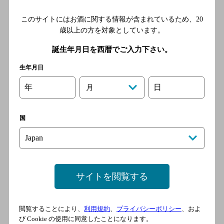
食塩相当量
（100mlあたり）
0.01～0.06g
このサイトにはお酒に関する情報が含まれているため、
20
歳以上の方を対象としています。
純アルコール量は、以下の計算式に基づき記載しています。
純アルコール量(g) = 容量(ml) × アルコール分(％)/100 × 0.8
誕生年月日を西暦でご入力下さい。
成分･特性について
生年月日
年
日
月
チューハイ・カクテルの栄養成分一覧
国
サイトを閲覧する
ラインナップ
閲覧することにより、
利用規約
、
プライバシーポリシー
、およ
び Cookie の使用に同意したことになります。