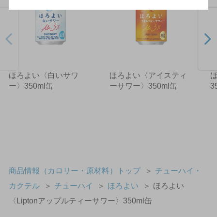
ほろよい〈白いサワ
ほろよい〈アイスティ
ー〉350ml缶
ーサワー〉350ml缶
3
商品情報（カロリー・原材料）トップ
＞
チューハイ・
カクテル
＞
チューハイ
＞
ほろよい
＞
ほろよい
〈Liptonアップルティーサワー〉350ml缶