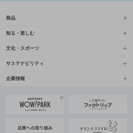
商品
商品TOP
知る・楽しむ
商品一覧
知る・楽しむTOP
文化・スポーツ
商品発売情報
キャンペーン
文化・スポーツTOP
サステナビリティ
栄養成分一覧
工場見学
サントリーホール
サステナビリティTOP
企業情報
お料理・お酒レシピ
サントリー美術館
トップメッセージ
企業情報TOP
地域情報
サントリーサンバーズ大阪
サントリーが考えるサステナビリティ経営
企業概要
東京サントリーサンゴリアス
ESG情報ポータル
グループ企業一覧