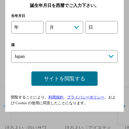
誕生年月日を西暦でご入力下さい。
チューハイ・カクテルの栄養成分一覧
生年月日
年
日
月
国
ラインナップ
サイトを閲覧する
閲覧することにより、
利用規約
、
プライバシーポリシー
、およ
び Cookie の使用に同意したことになります。
ほろよい〈白いサワ
ほろよい〈アイスティ