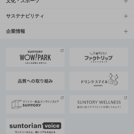
知る・楽しむTOP
文化・スポーツ
商品発売情報
キャンペーン
文化・スポーツTOP
サステナビリティ
栄養成分一覧
工場見学
サントリーホール
サステナビリティTOP
企業情報
お料理・お酒レシピ
サントリー美術館
トップメッセージ
企業情報TOP
地域情報
サントリーサンバーズ大阪
サントリーが考えるサステナビリティ経営
企業概要
東京サントリーサンゴリアス
ESG情報ポータル
グループ企業一覧
サントリースポーツ
サステナビリティストーリーズ
事業所一覧
採用情報