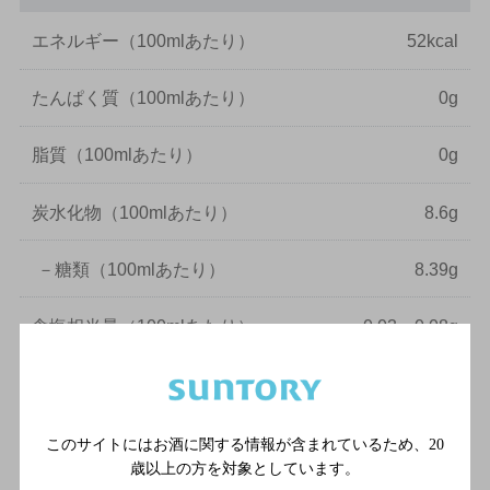
エネルギー
（100mlあたり）
52kcal
たんぱく質
（100mlあたり）
0g
脂質
（100mlあたり）
0g
炭水化物
（100mlあたり）
8.6g
－
糖類
（100mlあたり）
8.39g
食塩相当量
（100mlあたり）
0.03～0.08g
純アルコール量は、以下の計算式に基づき記載しています。
純アルコール量(g) = 容量(ml) × アルコール分(％)/100 × 0.8
このサイトにはお酒に関する情報が含まれているため、
20
成分･特性について
歳以上の方を対象としています。