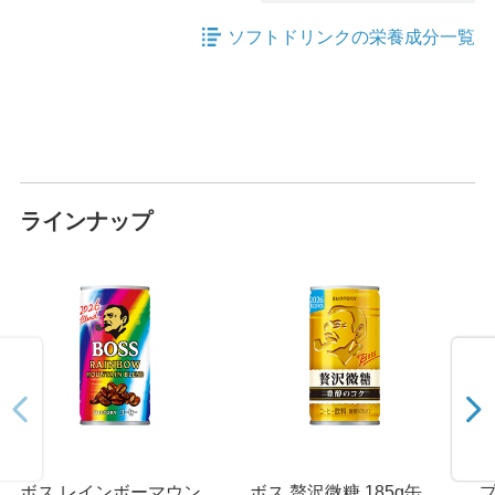
ソフトドリンクの栄養成分一覧
ラインナップ
ボス レインボーマウン
ボス 贅沢微糖 185g缶
プ