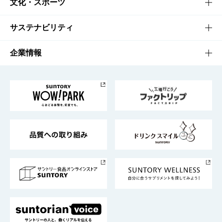
商品一覧
知る・楽しむTOP
文化・スポーツ
商品発売情報
キャンペーン
文化・スポーツTOP
サステナビリティ
栄養成分一覧
工場見学
サントリーホール
サステナビリティTOP
企業情報
お料理・お酒レシピ
サントリー美術館
トップメッセージ
企業情報TOP
地域情報
サントリーサンバーズ大阪
サントリーが考えるサステナビリティ経営
企業概要
東京サントリーサンゴリアス
ESG情報ポータル
グループ企業一覧
サントリースポーツ
サステナビリティストーリーズ
事業所一覧
採用情報