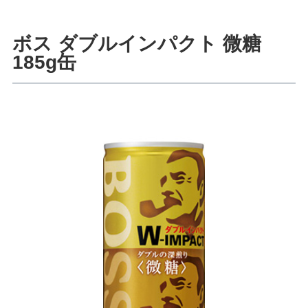
ボス ダブルインパクト 微糖
185g缶