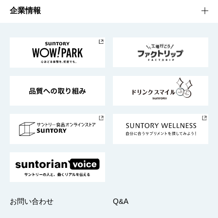
栄養成分一覧
工場見学
サントリーホール
サステナビリティTOP
企業情報
お料理・お酒レシピ
サントリー美術館
トップメッセージ
企業情報TOP
地域情報
サントリーサンバーズ大阪
サントリーが考えるサステナビリティ経営
企業概要
東京サントリーサンゴリアス
ESG情報ポータル
グループ企業一覧
サントリースポーツ
サステナビリティストーリーズ
事業所一覧
採用情報
お問い合わせ
Q&A