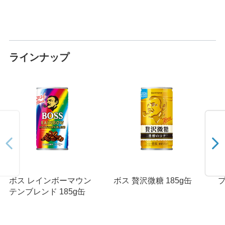
ラインナップ
ボス レインボーマウン
ボス 贅沢微糖 185g缶
プ
テンブレンド 185g缶