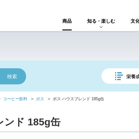
商品
知る・楽しむ
文
栄養
＞
＞
＞
コーヒー飲料
ボス
ボス ハウスブレンド 185g缶
ンド 185g缶