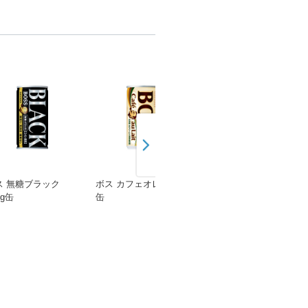
ス 無糖ブラック
ボス カフェオレ 185g
ボス 満足カフェ 珈琲
5g缶
缶
と牛乳 185g缶