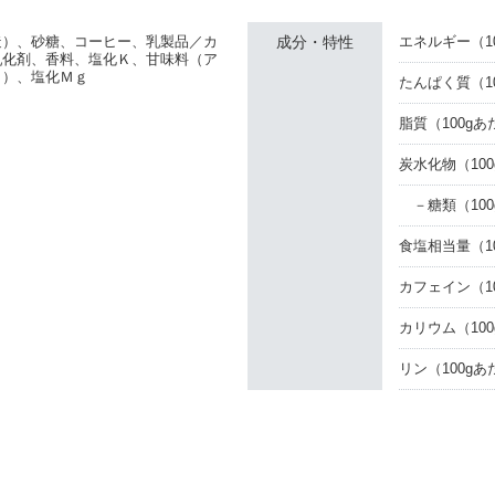
造）、砂糖、コーヒー、乳製品／カ
成分・特性
エネルギー
（1
乳化剤、香料、塩化Ｋ、甘味料（ア
Ｋ）、塩化Ｍｇ
たんぱく質
（1
脂質
（100g
炭水化物
（10
－
糖類
（10
食塩相当量
（1
カフェイン
（1
カリウム
（10
リン
（100g