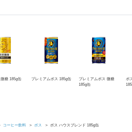
微糖 185g缶
プレミアムボス 185g缶
プレミアムボス 微糖
ボ
185g缶
18
＞
＞
＞
コーヒー飲料
ボス
ボス ハウスブレンド 185g缶