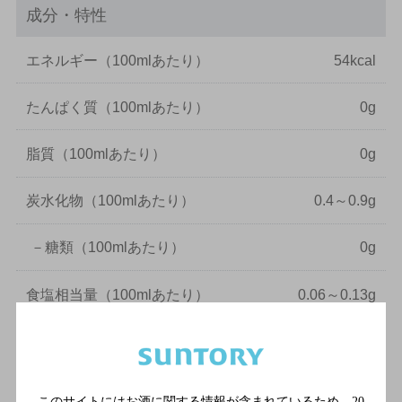
成分・特性
エネルギー
（100mlあたり）
54kcal
たんぱく質
（100mlあたり）
0g
脂質
（100mlあたり）
0g
炭水化物
（100mlあたり）
0.4～0.9g
－
糖類
（100mlあたり）
0g
食塩相当量
（100mlあたり）
0.06～0.13g
プリン体
（100mlあたり）
0mg
純アルコール量は、以下の計算式に基づき記載しています。
このサイトにはお酒に関する情報が含まれているため、
20