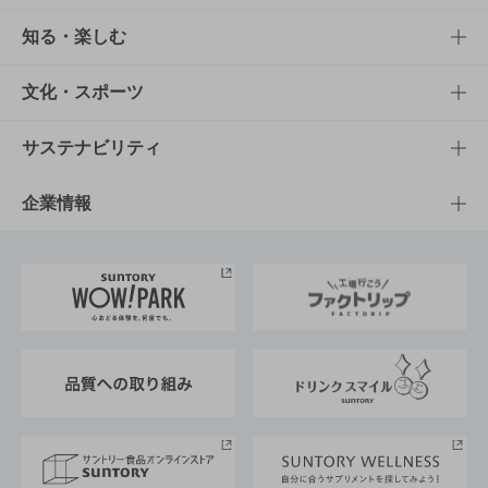
商品TOP
知る・楽しむ
商品一覧
知る・楽しむTOP
文化・スポーツ
商品発売情報
キャンペーン
文化・スポーツTOP
サステナビリティ
栄養成分一覧
工場見学
サントリーホール
サステナビリティTOP
企業情報
お料理・お酒レシピ
サントリー美術館
トップメッセージ
企業情報TOP
地域情報
サントリーサンバーズ大阪
サントリーが考えるサステナビリティ経営
企業概要
東京サントリーサンゴリアス
ESG情報ポータル
グループ企業一覧
サントリースポーツ
サステナビリティストーリーズ
事業所一覧
採用情報