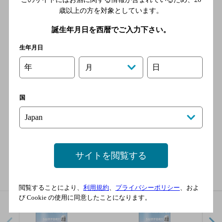
純アルコール量(g) = 容量(ml) × アルコール分(％)/100 × 0.8
歳以上の方を対象としています。
成分･特性について
誕生年月日を西暦でご入力下さい。
生年月日
チューハイ・カクテルの栄養成分一覧
年
日
月
国
ラインナップ
サイトを閲覧する
閲覧することにより、
利用規約
、
プライバシーポリシー
、およ
び Cookie の使用に同意したことになります。