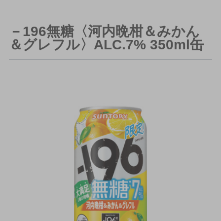
－196無糖〈河内晩柑＆みかん
＆グレフル〉ALC.7% 350ml缶