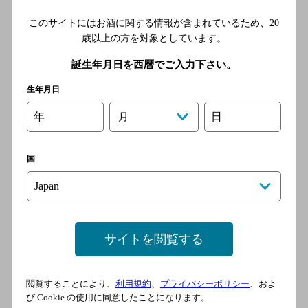
プリン体
（100mlあたり）
0mg
このサイトにはお酒に関する情報が含まれているため、
20
歳以上の方を対象としています。
純アルコール量は、以下の計算式に基づき記載しています。
純アルコール量(g) = 容量(ml) × アルコール分(％)/100 × 0.8
誕生年月日を西暦でご入力下さい。
成分･特性について
生年月日
年
日
月
チューハイ・カクテルの栄養成分一覧
国
ラインナップ
サイトを閲覧する
閲覧することにより、
利用規約
、
プライバシーポリシー
、およ
び Cookie の使用に同意したことになります。