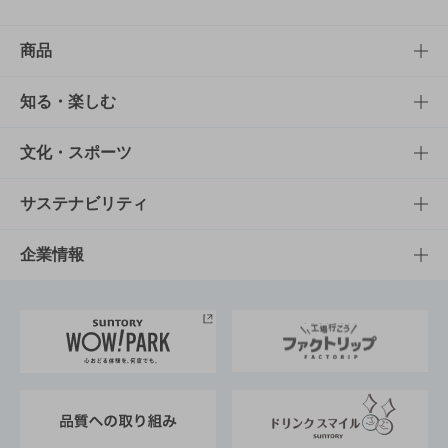
商品
商品TOP
知る・楽しむ
商品一覧
知る・楽しむTOP
文化・スポーツ
商品発売情報
キャンペーン
文化・スポーツTOP
サステナビリティ
栄養成分一覧
工場見学
サントリーホール
サステナビリティTOP
企業情報
お料理・お酒レシピ
サントリー美術館
トップメッセージ
企業情報TOP
地域情報
サントリーサンバーズ大阪
サントリーが考えるサステナビリティ経営
企業概要
東京サントリーサンゴリアス
ESG情報ポータル
グループ企業一覧
サントリースポーツ