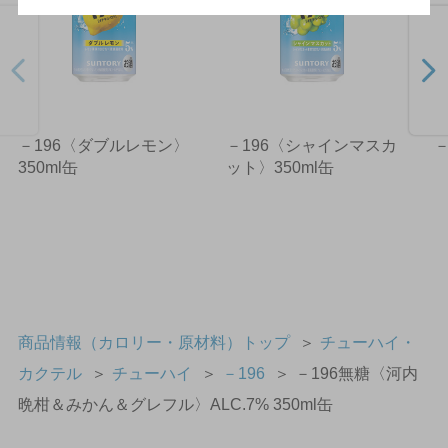
－196〈ダブルレモン〉
－196〈シャインマスカ
－
350ml缶
ット〉350ml缶
商品情報（カロリー・原材料）トップ
＞
チューハイ・
カクテル
＞
チューハイ
＞
－196
＞
－196無糖〈河内
晩柑＆みかん＆グレフル〉ALC.7% 350ml缶