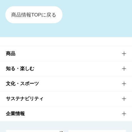
商品情報TOPに戻る
商品
商品TOP
知る・楽しむ
商品一覧
知る・楽しむTOP
文化・スポーツ
商品発売情報
キャンペーン
文化・スポーツTOP
サステナビリティ
栄養成分一覧
工場見学
サントリーホール
サステナビリティTOP
企業情報
お料理・お酒レシピ
サントリー美術館
トップメッセージ
企業情報TOP