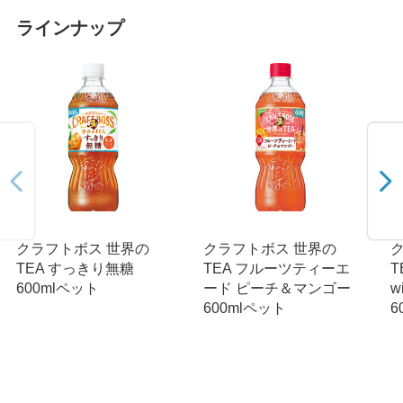
ラインナップ
クラフトボス 世界の
クラフトボス 世界の
TEA すっきり無糖
TEA フルーツティーエ
T
600mlペット
ード ピーチ＆マンゴー
w
600mlペット
6