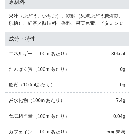
原材料
果汁（ぶどう、いちご）、糖類（果糖ぶどう糖液糖、
砂糖）、紅茶／酸味料、香料、果実色素、ビタミンＣ
成分・特性
エネルギー
（100mlあたり）
30kcal
たんぱく質
（100mlあたり）
0g
脂質
（100mlあたり）
0g
炭水化物
（100mlあたり）
7.4g
食塩相当量
（100mlあたり）
0.04g
カフェイン
（100mlあたり）
5mg未満