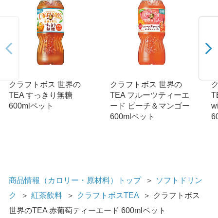
クラフトボス 世界の
クラフトボス 世界の
TEA すっきり無糖
TEA フルーツティーエ
T
600mlペット
ード ピーチ＆マンゴー
w
600mlペット
6
商品情報（カロリー・原材料）トップ
＞
ソフトドリン
ク
＞
紅茶飲料
＞
クラフトボスTEA
＞
クラフトボス
世界のTEA 赤葡萄ティーエード 600mlペット