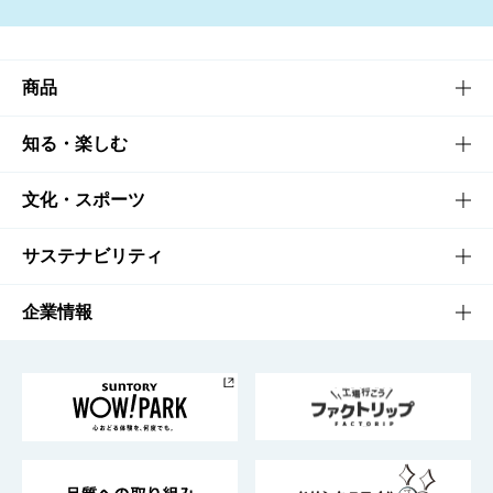
商品
商品TOP
知る・楽しむ
商品一覧
知る・楽しむTOP
文化・スポーツ
商品発売情報
キャンペーン
文化・スポーツTOP
サステナビリティ
栄養成分一覧
工場見学
サントリーホール
サステナビリティTOP
企業情報
お料理・お酒レシピ
サントリー美術館
トップメッセージ
企業情報TOP
地域情報
サントリーサンバーズ大阪
サントリーが考えるサステナビリティ経営
企業概要
東京サントリーサンゴリアス
ESG情報ポータル
グループ企業一覧