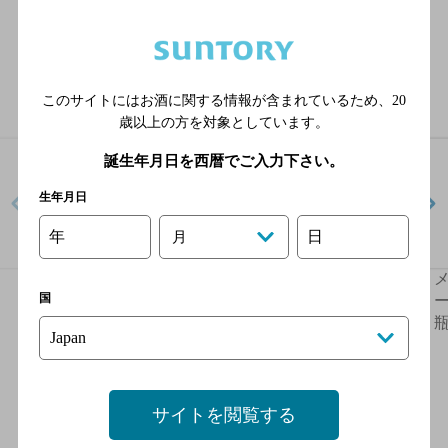
ラインナップ
このサイトにはお酒に関する情報が含まれているため、
20
歳以上の方を対象としています。
誕生年月日を西暦でご入力下さい。
生年月日
年
日
月
メーカーズマーク
メーカーズマーク 46
国
700ml瓶
700ml瓶
ー
サイトを閲覧する