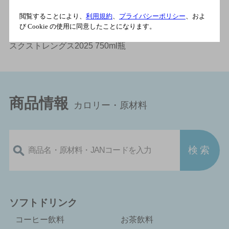
商品情報（カロリー・原材料）トップ
＞
ウイスキー
＞
閲覧することにより、
利用規約
、
プライバシーポリシー
、およ
び Cookie の使用に同意したことになります。
アメリカ
＞
メーカーズマーク
＞
メーカーズマーク カ
スクストレングス2025 750ml瓶
商品情報
カロリー・原材料
ソフトドリンク
コーヒー飲料
お茶飲料