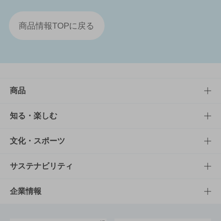
商品情報TOPに戻る
商品
商品TOP
知る・楽しむ
商品一覧
知る・楽しむTOP
文化・スポーツ
商品発売情報
キャンペーン
文化・スポーツTOP
サステナビリティ
栄養成分一覧
工場見学
サントリーホール
サステナビリティTOP
企業情報
お料理・お酒レシピ
サントリー美術館
トップメッセージ
企業情報TOP