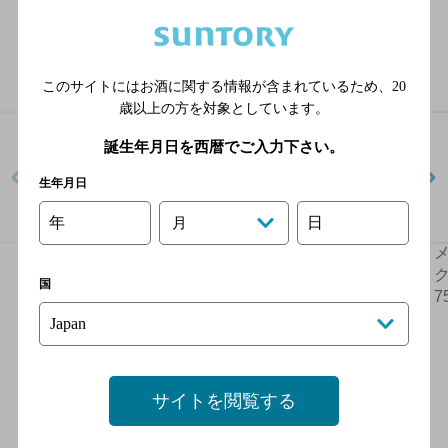
ラインナップ
このサイトにはお酒に関する情報が含まれているため、
20
歳以上の方を対象としています。
誕生年月日を西暦でご入力下さい。
生年月日
年
日
月
メーカーズマーク
メーカーズマーク セラ
700ml瓶
ーエイジド2025 700ml
ク
国
瓶
7
サイトを閲覧する