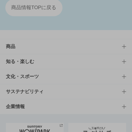
商品情報TOPに戻る
商品
商品TOP
知る・楽しむ
商品一覧
知る・楽しむTOP
文化・スポーツ
商品発売情報
キャンペーン
文化・スポーツTOP
サステナビリティ
栄養成分一覧
工場見学
サントリーホール
サステナビリティTOP
企業情報
お料理・お酒レシピ
サントリー美術館
トップメッセージ
企業情報TOP