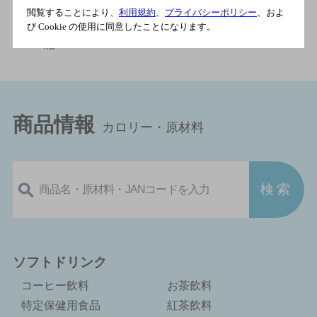
商品情報（カロリー・原材料）トップ
＞
ウイスキー
＞
閲覧することにより、
利用規約
、
プライバシーポリシー
、およ
アメリカ
＞
メーカーズマーク
＞
メーカーズマーク 46
び Cookie の使用に同意したことになります。
700ml瓶
商品情報
カロリー・原材料
ソフトドリンク
コーヒー飲料
お茶飲料
特定保健用食品
紅茶飲料