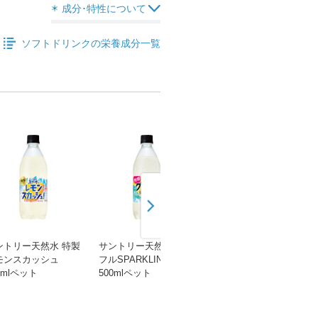
成分･特性について
ソフトドリンクの栄養成分一覧
ントリー天然水 特製
サントリー天然水 グレ
サントリー天然水 丸搾
モンスカッシュ
フルSPARKLING
りＳＰＡＲＫ無糖 レモ
0mlペット
500mlペット
ン 500mlペット