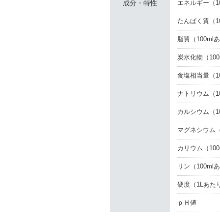
成分・特性
エネルギー
（1
たんぱく質
（1
脂質
（100ml
炭水化物
（10
食塩相当量
（1
ナトリウム
（1
カルシウム
（1
マグネシウム
カリウム
（10
リン
（100ml
硬度
（1Lあた
ｐＨ値