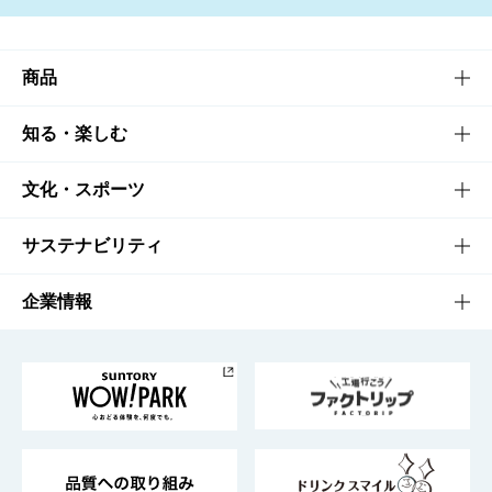
商品
商品TOP
知る・楽しむ
商品一覧
知る・楽しむTOP
文化・スポーツ
商品発売情報
キャンペーン
文化・スポーツTOP
サステナビリティ
栄養成分一覧
工場見学
サントリーホール
サステナビリティTOP
企業情報
お料理・お酒レシピ
サントリー美術館
トップメッセージ
企業情報TOP
地域情報
サントリーサンバーズ大阪
サントリーが考えるサステナビリティ経営
企業概要
東京サントリーサンゴリアス
ESG情報ポータル
グループ企業一覧