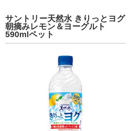
サントリー天然水 きりっとヨグ
朝摘みレモン＆ヨーグルト
590mlペット