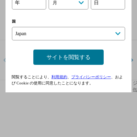
年
日
月
ラインナップ
国
サイトを閲覧する
閲覧することにより、
利用規約
、
プライバシーポリシー
、およ
ジムビーム ソーダ
ジムビーム〈レモネー
び Cookie の使用に同意したことになります。
350ml缶
ド〉350ml缶
缶