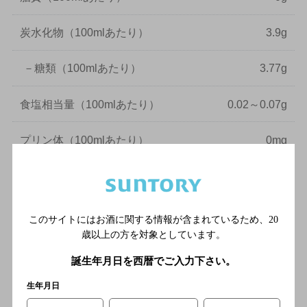
炭水化物
（100mlあたり）
3.9g
－
糖類
（100mlあたり）
3.77g
食塩相当量
（100mlあたり）
0.02～0.07g
プリン体
（100mlあたり）
0mg
純アルコール量は、以下の計算式に基づき記載しています。
純アルコール量(g) = 容量(ml) × アルコール分(％)/100 × 0.8
このサイトにはお酒に関する情報が含まれているため、
20
歳以上の方を対象としています。
誕生年月日を西暦でご入力下さい。
生年月日