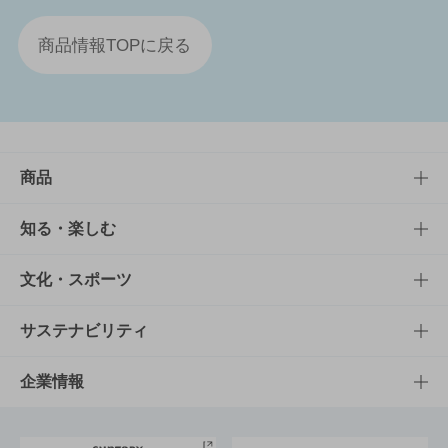
商品情報TOPに戻る
商品
商品TOP
知る・楽しむ
商品一覧
知る・楽しむTOP
文化・スポーツ
商品発売情報
キャンペーン
文化・スポーツTOP
サステナビリティ
栄養成分一覧
工場見学
サントリーホール
サステナビリティTOP
企業情報
お料理・お酒レシピ
サントリー美術館
トップメッセージ
企業情報TOP