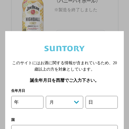
〈ハニーハイボール〉
※製造を終了しました
詳細情報
ジムビーム ハイボール缶
このサイトにはお酒に関する情報が含まれているため、
20
〈ピーチハイボール〉
歳以上の方を対象としています。
※製造を終了しました
誕生年月日を西暦でご入力下さい。
生年月日
詳細情報
年
日
月
国
ジムビーム ハイボール缶