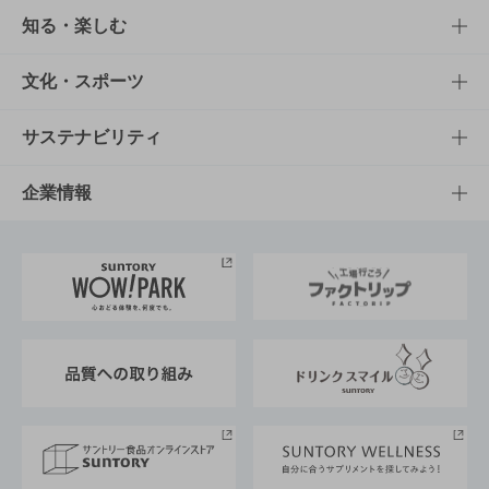
商品TOP
知る・楽しむ
商品一覧
知る・楽しむTOP
文化・スポーツ
商品発売情報
キャンペーン
文化・スポーツTOP
サステナビリティ
栄養成分一覧
工場見学
サントリーホール
サステナビリティTOP
企業情報
お料理・お酒レシピ
サントリー美術館
トップメッセージ
企業情報TOP
地域情報
サントリーサンバーズ大阪
サントリーが考えるサステナビリティ経営
企業概要
東京サントリーサンゴリアス
ESG情報ポータル
グループ企業一覧
サントリースポーツ
サステナビリティストーリーズ
事業所一覧
採用情報