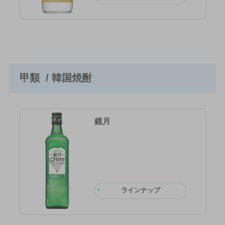
甲類 / 韓国焼酎
鏡月
ラインナップ