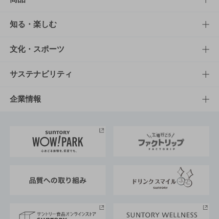
商品TOP
知る・楽しむ
商品一覧
知る・楽しむTOP
文化・スポーツ
商品発売情報
キャンペーン
文化・スポーツTOP
サステナビリティ
栄養成分一覧
工場見学
サントリーホール
サステナビリティTOP
企業情報
お料理・お酒レシピ
サントリー美術館
トップメッセージ
企業情報TOP
地域情報
サントリーサンバーズ大阪
サントリーが考えるサステナビリティ経営
企業概要
東京サントリーサンゴリアス
ESG情報ポータル
グループ企業一覧
サントリースポーツ
サステナビリティストーリーズ
事業所一覧