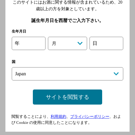
このサイトにはお酒に関する情報が含まれているため、
20
歳以上の方を対象としています。
誕生年月日を西暦でご入力下さい。
生年月日
詳細情報
年
日
月
茉莉花〈緑茶割・JR〉
国
※製造を終了しました
サイトを閲覧する
詳細情報
閲覧することにより、
利用規約
、
プライバシーポリシー
、およ
び Cookie の使用に同意したことになります。