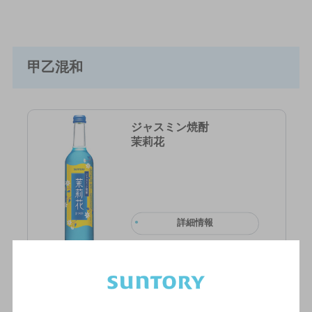
甲乙混和
ジャスミン焼酎
茉莉花
詳細情報
茉莉花〈ジャスミン茶割・
JJ〉