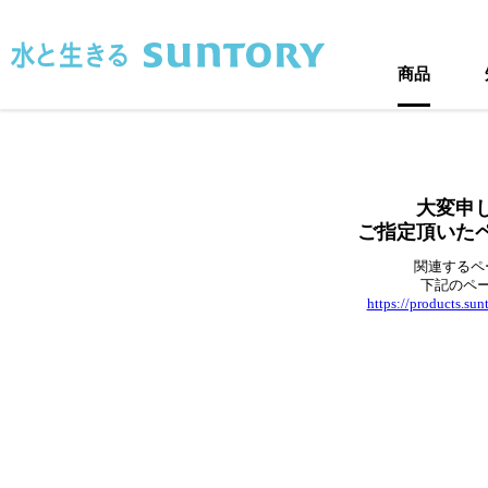
このページの本文へ移動
商品
大変申
ご指定頂いた
関連するペ
下記のペ
https://products.su