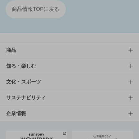
商品情報TOPに戻る
商品
商品TOP
知る・楽しむ
商品一覧
知る・楽しむTOP
文化・スポーツ
商品発売情報
キャンペーン
文化・スポーツTOP
サステナビリティ
栄養成分一覧
工場見学
サントリーホール
サステナビリティTOP
企業情報
お料理・お酒レシピ
サントリー美術館
トップメッセージ
企業情報TOP