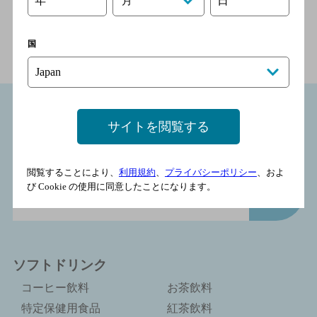
年
日
月
商品情報（カロリー・原材料）トップ
＞
ワイン
＞
輸入
ワイン
＞
タヴェルネッロ
＞
タヴェルネッロ オルガニ
国
コ シラー 250ml紙パック
商品情報
サイトを閲覧する
カロリー・原材料
閲覧することにより、
利用規約
、
プライバシーポリシー
、およ
び Cookie の使用に同意したことになります。
ソフトドリンク
コーヒー飲料
お茶飲料
特定保健用食品
紅茶飲料