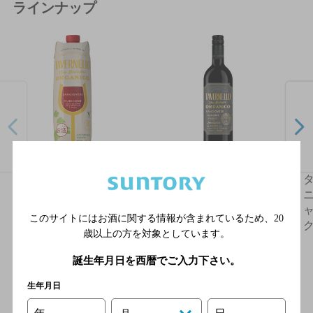
ラインナップ
タヴェルネッロ オルガ
タヴェルネッロ オルガ
ニコ サンジョヴェーゼ
ニコ サンジョヴェーゼ
ニ
1Lテトラパック
2023 750ml瓶
ャ
このサイトにはお酒に関する情報が含まれているため、
20
歳以上の方を対象としています。
誕生年月日を西暦でご入力下さい。
生年月日