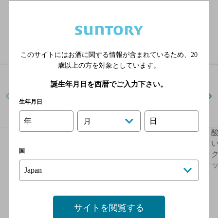
ラインナップ
このサイトにはお酒に関する情報が含まれているため、
20
歳以上の方を対象としています。
誕生年月日を西暦でご入力下さい。
生年月日
年
日
月
酸化防止剤無添加のお
酸化防止剤無添加のお
いしいワイン。スパー
いしいワイン。スパー
国
クリング 〈赤〉350ml
クリング〈白〉350ml缶
缶
ッ
サイトを閲覧する