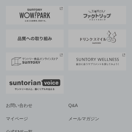
お料理・お酒レシピ
サントリー美術館
トップメッセージ
企業情報TOP
地域情報
サントリーサンバーズ大阪
サントリーが考えるサステナビリティ経営
企業概要
東京サントリーサンゴリアス
ESG情報ポータル
グループ企業一覧
サントリースポーツ
サステナビリティストーリーズ
事業所一覧
採用情報
お問い合わせ
Q&A
マイページ
メールマガジン
公式SNS一覧