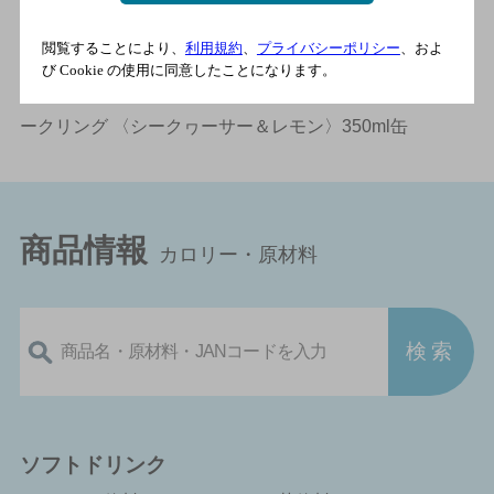
商品情報（カロリー・原材料）トップ
＞
ワイン
＞
国産
閲覧することにより、
利用規約
、
プライバシーポリシー
、およ
ワイン
＞
酸化防止剤無添加のおいしいワイン。スパー
び Cookie の使用に同意したことになります。
クリング
＞
酸化防止剤無添加のおいしいワイン。スパ
ークリング 〈シークヮーサー＆レモン〉350ml缶
商品情報
カロリー・原材料
ソフトドリンク