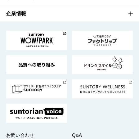
栄養成分一覧
工場見学
サントリーホール
サステナビリティTOP
企業情報
お料理・お酒レシピ
サントリー美術館
トップメッセージ
企業情報TOP
地域情報
サントリーサンバーズ大阪
サントリーが考えるサステナビリティ経営
企業概要
東京サントリーサンゴリアス
ESG情報ポータル
グループ企業一覧
サントリースポーツ
サステナビリティストーリーズ
事業所一覧
採用情報
お問い合わせ
Q&A