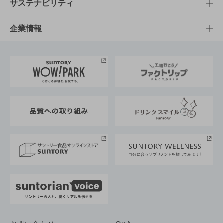
商品発売情報
キャンペーン
文化・スポーツTOP
サステナビリティ
栄養成分一覧
工場見学
サントリーホール
サステナビリティTOP
企業情報
お料理・お酒レシピ
サントリー美術館
トップメッセージ
企業情報TOP
地域情報
サントリーサンバーズ大阪
サントリーが考えるサステナビリティ経営
企業概要
東京サントリーサンゴリアス
ESG情報ポータル
グループ企業一覧
サントリースポーツ
サステナビリティストーリーズ
事業所一覧
採用情報