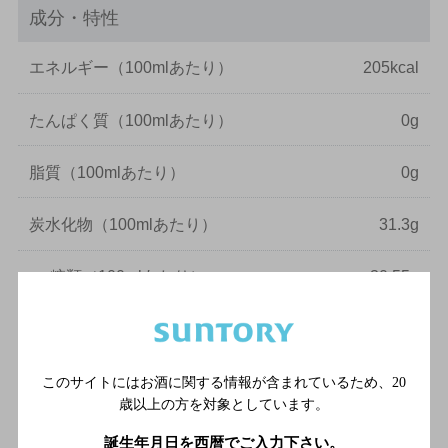
成分・特性
エネルギー
（100mlあたり）
205kcal
たんぱく質
（100mlあたり）
0g
脂質
（100mlあたり）
0g
炭水化物
（100mlあたり）
31.3g
－
糖類
（100mlあたり）
30.55g
食塩相当量
（100mlあたり）
0.21～0.34g
このサイトにはお酒に関する情報が含まれているため、
20
純アルコール量は、以下の計算式に基づき記載しています。
歳以上の方を対象としています。
純アルコール量(g) = 容量(ml) × アルコール分(％)/100 × 0.8
誕生年月日を西暦でご入力下さい。