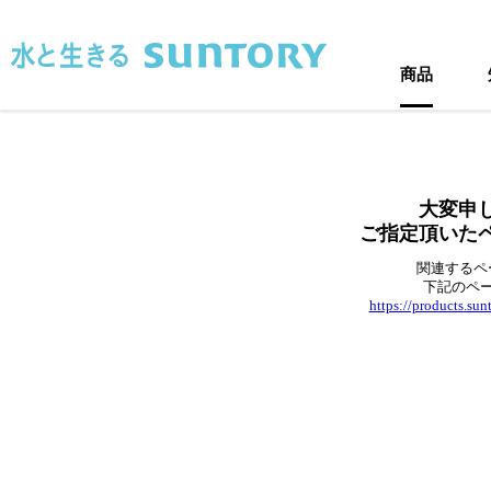
このページの本文へ移動
商品
大変申
ご指定頂いた
関連するペ
下記のペ
https://products.su