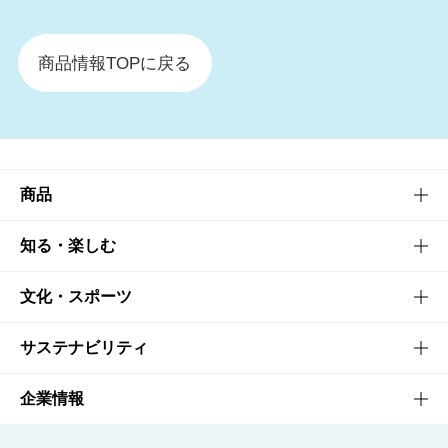
商品情報TOPに戻る
商品
商品TOP
知る・楽しむ
商品一覧
知る・楽しむTOP
文化・スポーツ
商品発売情報
キャンペーン
文化・スポーツTOP
サステナビリティ
栄養成分一覧
工場見学
サントリーホール
サステナビリティTOP
企業情報
お料理・お酒レシピ
サントリー美術館
トップメッセージ