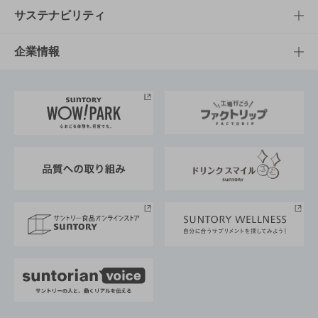
商品発売情報
キャンペーン
文化・スポーツTOP
サステナビリティ
栄養成分一覧
工場見学
サントリーホール
サステナビリティTOP
企業情報
お料理・お酒レシピ
サントリー美術館
トップメッセージ
企業情報TOP
地域情報
サントリーサンバーズ大阪
サントリーが考えるサステナビリティ経営
企業概要
東京サントリーサンゴリアス
ESG情報ポータル
グループ企業一覧
サントリースポーツ
サステナビリティストーリーズ
事業所一覧
採用情報