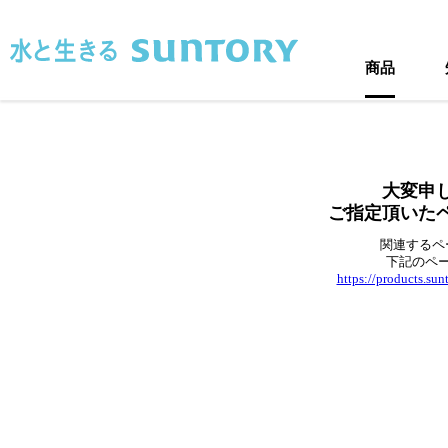
このページの本文へ移動
商品
大変申
ご指定頂いた
関連するペ
下記のペ
https://products.su