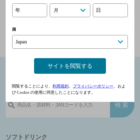
年
日
月
商品情報（カロリー・原材料）トップ
＞
ワイン
＞
日本
国
ワイン
＞
SUNTORY FROM FARM テロワールシリーズ
＞
かみのやまメルロ 2020 750ml瓶
サイトを閲覧する
商品情報
カロリー・原材料
閲覧することにより、
利用規約
、
プライバシーポリシー
、およ
び Cookie の使用に同意したことになります。
ソフトドリンク