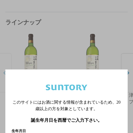
ラインナップ
津軽 ソーヴィニヨン・
津軽ソーヴィニヨン・
ブラン 2025 750ml 瓶
ブラン 2024 750ml瓶
ブ
このサイトにはお酒に関する情報が含まれているため、
20
歳以上の方を対象としています。
誕生年月日を西暦でご入力下さい。
生年月日