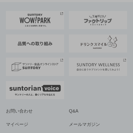
お料理・お酒レシピ
サントリー美術館
トップメッセージ
企業情報TOP
地域情報
サントリーサンバーズ大阪
サントリーが考えるサステナビリティ経営
企業概要
東京サントリーサンゴリアス
ESG情報ポータル
グループ企業一覧
サントリースポーツ
サステナビリティストーリーズ
事業所一覧
採用情報
お問い合わせ
Q&A
マイページ
メールマガジン