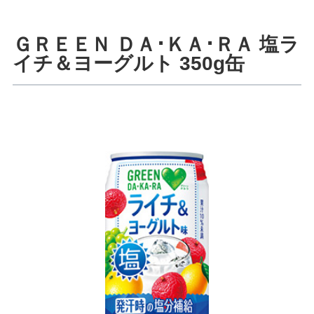
ＧＲＥＥＮ ＤＡ･ＫＡ･ＲＡ 塩ラ
イチ＆ヨーグルト 350g缶