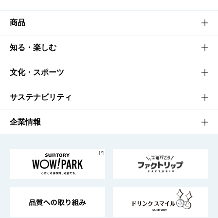
商品
商品TOP
知る・楽しむ
商品一覧
知る・楽しむTOP
文化・スポーツ
商品発売情報
キャンペーン
文化・スポーツTOP
サステナビリティ
栄養成分一覧
工場見学
サントリーホール
サステナビリティTOP
企業情報
お料理・お酒レシピ
サントリー美術館
トップメッセージ
企業情報TOP
地域情報
サントリーサンバーズ大阪
サントリーが考えるサステナビリティ経営
企業概要
東京サントリーサンゴリアス
ESG情報ポータル
グループ企業一覧
サントリースポーツ
サステナビリティストーリーズ
事業所一覧