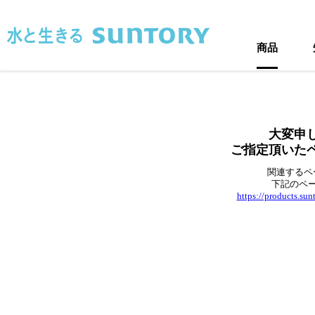
このページの本文へ移動
商品
大変申
ご指定頂いた
関連するペ
下記のペ
https://products.su