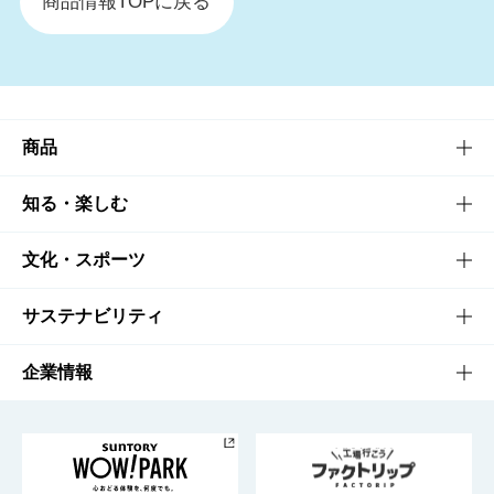
商品情報TOPに戻る
商品
商品TOP
知る・楽しむ
商品一覧
知る・楽しむTOP
文化・スポーツ
商品発売情報
キャンペーン
文化・スポーツTOP
サステナビリティ
栄養成分一覧
工場見学
サントリーホール
サステナビリティTOP
企業情報
お料理・お酒レシピ
サントリー美術館
トップメッセージ
企業情報TOP
地域情報
サントリーサンバーズ大阪
サントリーが考えるサステナビリティ経営
企業概要