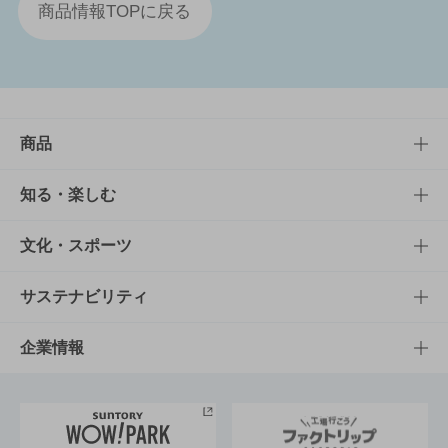
商品情報TOPに戻る
商品
商品TOP
知る・楽しむ
商品一覧
知る・楽しむTOP
文化・スポーツ
商品発売情報
キャンペーン
文化・スポーツTOP
サステナビリティ
栄養成分一覧
工場見学
サントリーホール
サステナビリティTOP
企業情報
お料理・お酒レシピ
サントリー美術館
トップメッセージ
企業情報TOP
地域情報
サントリーサンバーズ大阪
サントリーが考えるサステナビリティ経営
企業概要