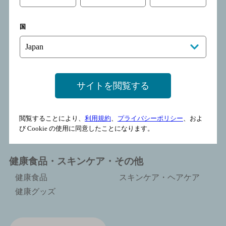
ミネラルウォーター 他
スポーツ飲料 他
乳性飲料
その他
国
お酒
ビール類
チューハイ・カクテル
サイトを閲覧する
ウイスキー
ブランデー
リキュール・スピリッツ
焼酎・マッコリ
ワイン
梅酒
閲覧することにより、
利用規約
、
プライバシーポリシー
、およ
び Cookie の使用に同意したことになります。
ノンアルコール
健康食品・スキンケア・その他
健康食品
スキンケア・ヘアケア
健康グッズ