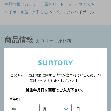
商品情報（カロリー・原材料）トップ
＞
ウイスキー
＞
ハイボール缶・水割り缶
＞
プレミアムハイボール
商品情報
カロリー・原材料
このサイトにはお酒に関する情報が含まれているため、
20
歳以上の方を対象としています。
ソフトドリンク
誕生年月日を西暦でご入力下さい。
コーヒー飲料
お茶飲料
生年月日
特定保健用食品
紅茶飲料
年
日
月
炭酸飲料
果汁入り飲料