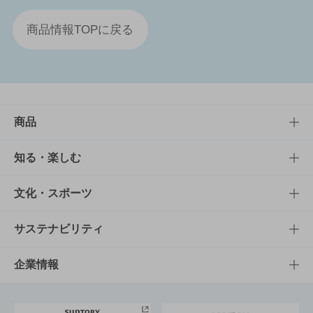
商品情報TOPに戻る
商品
商品TOP
知る・楽しむ
商品一覧
知る・楽しむTOP
文化・スポーツ
商品発売情報
キャンペーン
文化・スポーツTOP
サステナビリティ
栄養成分一覧
工場見学
サントリーホール
サステナビリティTOP
企業情報
お料理・お酒レシピ
サントリー美術館
トップメッセージ
企業情報TOP