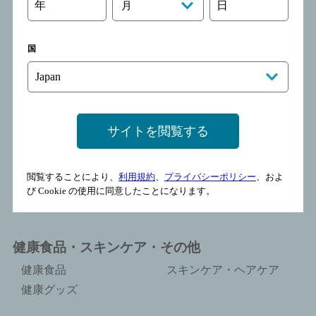
年
日
月
炭酸飲料
果汁入り飲料
ミネラルウォーター 他
スポーツ飲料 他
国
乳性飲料
その他
お酒
ビール類
チューハイ・カクテル
サイトを閲覧する
ウイスキー
ブランデー
リキュール・スピリッツ
焼酎・マッコリ
閲覧することにより、
利用規約
、
プライバシーポリシー
、およ
ワイン
梅酒
び Cookie の使用に同意したことになります。
ノンアルコール
健康食品・スキンケア・その他
健康食品
スキンケア・ヘアケア
健康グッズ