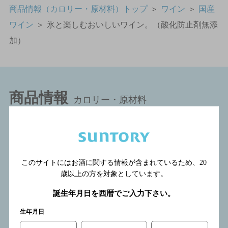
商品情報（カロリー・原材料）トップ
＞
ワイン
＞
国産
ワイン
＞
氷と楽しむおいしいワイン。（酸化防止剤無添
加）
商品情報
カロリー・原材料
このサイトにはお酒に関する情報が含まれているため、
20
歳以上の方を対象としています。
誕生年月日を西暦でご入力下さい。
ソフトドリンク
生年月日
コーヒー飲料
お茶飲料
特定保健用食品
紅茶飲料