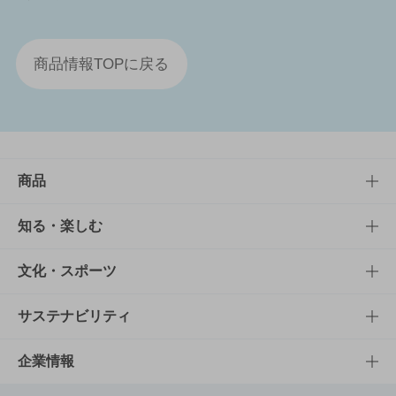
商品情報TOPに戻る
商品
商品TOP
知る・楽しむ
商品一覧
知る・楽しむTOP
文化・スポーツ
商品発売情報
キャンペーン
文化・スポーツTOP
サステナビリティ
栄養成分一覧
工場見学
サントリーホール
サステナビリティTOP
企業情報