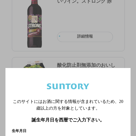
いワイン。ストロング 赤
詳細情報
酸化防止剤無添加のおいし
いワイン。ストロング白
このサイトにはお酒に関する情報が含まれているため、
20
詳細情報
歳以上の方を対象としています。
誕生年月日を西暦でご入力下さい。
生年月日
酸化防止剤無添加のおいし