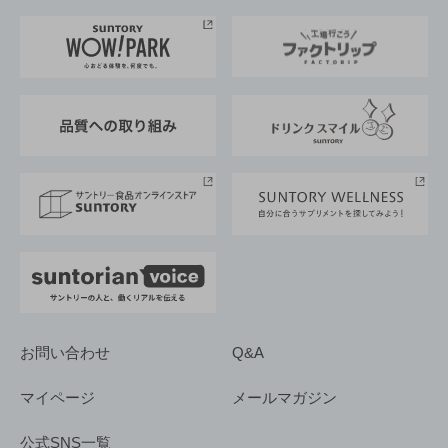
お料理・お酒レシピ
サントリー美術館
トップメッセージ
企業情報TOP
地域情報
サントリーサンバーズ大阪
サントリーが考えるサステナビリティ経営
企業概要
東京サントリーサンゴリアス
ESG情報ポータル
グループ企業一覧
サントリースポーツ
サステナビリティストーリーズ
事業所一覧
採用情報
お問い合わせ
Q&A
マイページ
メールマガジン
公式SNS一覧