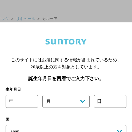
＞
＞
リッツ
リキュール
カルーア
このサイトにはお酒に関する情報が含まれているため、
20歳以上の方を対象としています。
お茶飲料
特定保健用食品
誕生年月日を西暦でご入力下さい。
果汁入り飲料
ミネラルウォーター
生年月日
その他
年
日
月
チューハイ・カクテル
ウイスキー
国
焼酎・マッコリ
ワイン