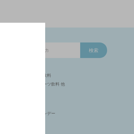
紅茶飲料
 他
スポーツ飲料 他
ブランデー
梅酒