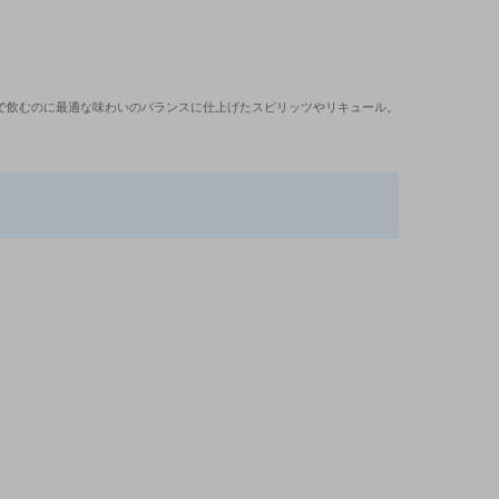
を入れた状態で飲むのに最適な味わいのバランスに仕上げたスピリッツやリキュール。