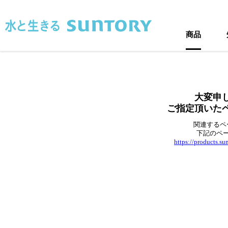
このページの本文へ移動
商品
大変申
ご指定頂いた
関連するペ
下記のペ
https://products.s