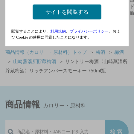
チアンバー 750ml瓶
チアンバー桜樽ブレン
ド
サイトを閲覧する
ド 750ml瓶
閲覧することにより、
利用規約
、
プライバシーポリシー
、およ
び Cookie の使用に同意したことになります。
商品情報（カロリー・原材料）トップ
＞
梅酒
＞
梅酒
＞
山崎蒸溜所貯蔵梅酒
＞
サントリー梅酒〈山崎蒸溜所
貯蔵梅酒〉リッチアンバースモーキー 750ml瓶
商品情報
カロリー・原材料