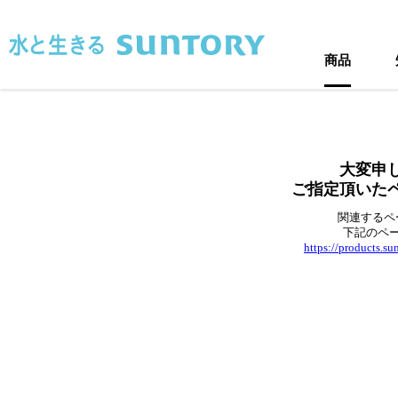
このページの本文へ移動
商品
大変申
ご指定頂いた
関連するペ
下記のペ
https://products.s