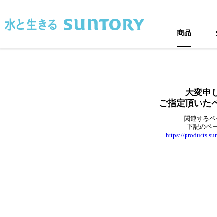
このページの本文へ移動
商品
大変申
ご指定頂いた
関連するペ
下記のペ
https://products.s