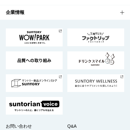
栄養成分一覧
工場見学
サントリーホール
サステナビリティTOP
企業情報
お料理・お酒レシピ
サントリー美術館
トップメッセージ
企業情報TOP
地域情報
サントリーサンバーズ大阪
サントリーが考えるサステナビリティ経営
企業概要
東京サントリーサンゴリアス
ESG情報ポータル
グループ企業一覧
サントリースポーツ
サステナビリティストーリーズ
事業所一覧
採用情報
お問い合わせ
Q&A