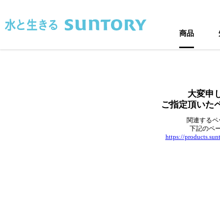
このページの本文へ移動
商品
大変申
ご指定頂いた
関連するペ
下記のペ
https://products.su