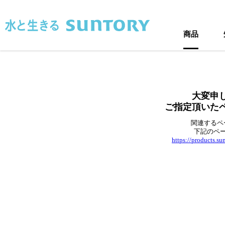
このページの本文へ移動
商品
大変申
ご指定頂いた
関連するペ
下記のペ
https://products.s